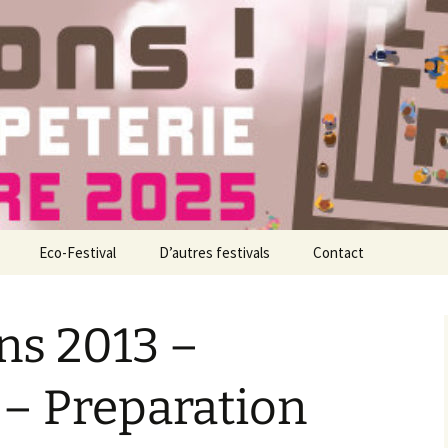
nne
ons !
Eco-Festival
D’autres festivals
Contact
l
ns 2013 –
nts
es organisateurs
es associations
– Preparation
artenaires
evenez bénévole !
e festival, c’est quoi ?
ous êtes éditeur ?