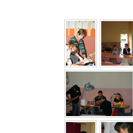
D
f
D
L
V
p
f
V
a
a