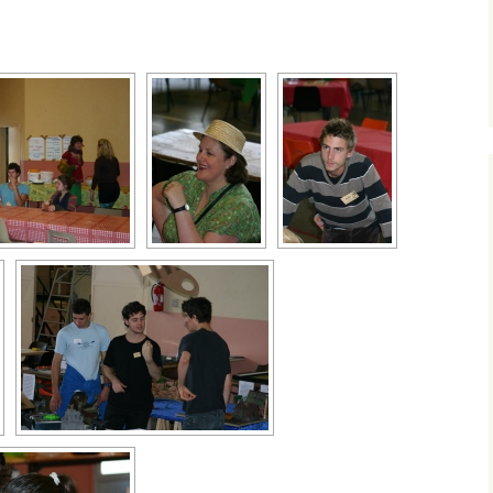
evenez partenaire du
estival
ossier de presse
es auteurs de jeux
ous êtes auteur ? Venez
résenter vos jeux au
estival
ous êtes une
ssociation ? Participez
u festival