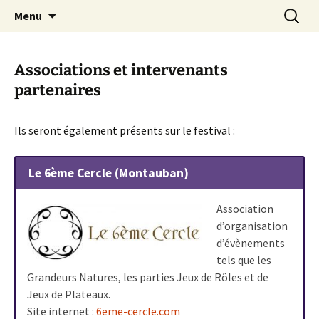
Festival du jeu en Tarn-et-Garonne
Aller
Recherc
Alors…Jouons !
Menu
au
contenu
Associations et intervenants
partenaires
Ils seront également présents sur le festival :
Le 6ème Cercle (Montauban)
Association
d’organisation
d’évènements
tels que les
Grandeurs Natures, les parties Jeux de Rôles et de
Jeux de Plateaux.
Site internet :
6eme-cercle.com