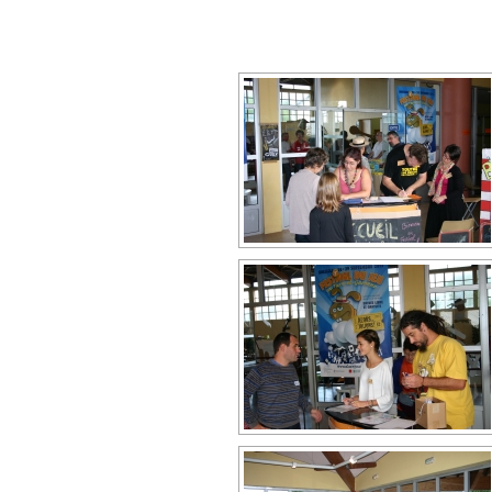
D
f
D
L
V
p
f
V
a
a