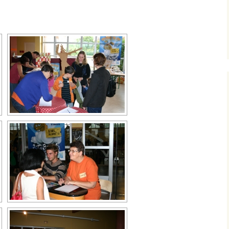
evenez partenaire du
estival
ossier de presse
es auteurs de jeux
ous êtes auteur ? Venez
résenter vos jeux au
estival
ous êtes une
ssociation ? Participez
u festival