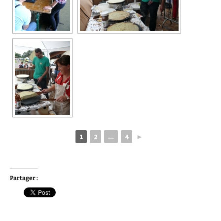
1
2
...
4
►
Partager :