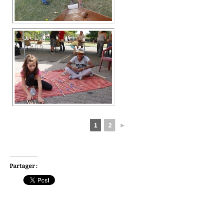
1
2
►
Partager :