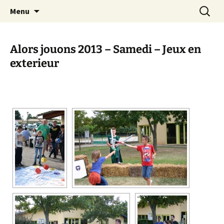
Festival du jeu en Tarn-et-Garonne
Aller
Recherc
Alors…Jouons !
Menu
au
contenu
Alors jouons 2013 – Samedi – Jeux en
exterieur