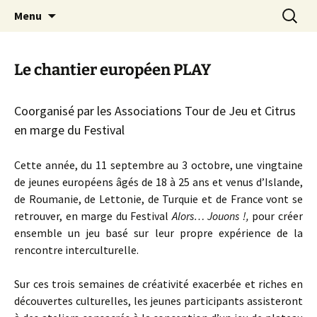
Festival du jeu en Tarn-et-Garonne
Aller
Recherc
Alors…Jouons !
Menu
au
contenu
Le chantier européen PLAY
Coorganisé par les Associations Tour de Jeu et Citrus
en marge du Festival
Cette année, du 11 septembre au 3 octobre, une vingtaine
de jeunes européens âgés de 18 à 25 ans et venus d’Islande,
de Roumanie, de Lettonie, de Turquie et de France vont se
retrouver, en marge du Festival
Alors… Jouons !,
pour créer
ensemble un jeu basé sur leur propre expérience de
la
rencontre interculturelle.
Sur ces trois semaines de créativité exacerbée et riches en
découvertes culturelles, les jeunes participants assisteront