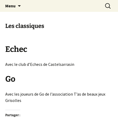
Festival du jeu en Tarn-et-Garonne
Aller
Recherc
Alors…Jouons !
Menu
au
contenu
Les classiques
Echec
Avec le club d’Echecs de Castelsarrasin
Go
Avec les joueurs de Go de l’association T’as de beaux jeux
Grisolles
Partager :