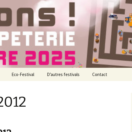
nne
ons !
Eco-Festival
D’autres festivals
Contact
l
2012
nts
es organisateurs
es associations
artenaires
evenez bénévole !
e festival, c’est quoi ?
ous êtes éditeur ?