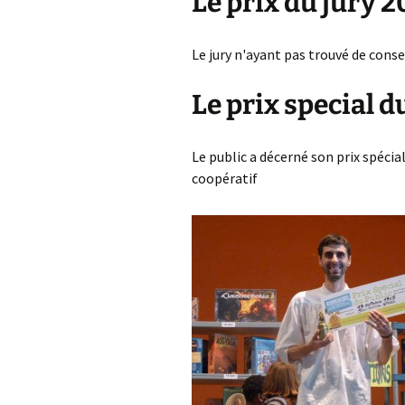
Le prix du jury 2
D
f
D
Le jury n'ayant pas trouvé de conse
L
Le prix special d
V
p
f
Le public a décerné son prix spécia
V
coopératif
a
a