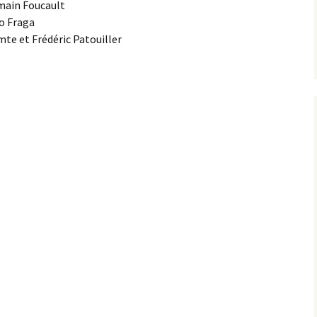
main Foucault
o Fraga
te et Frédéric Patouiller