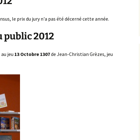
012
evenez partenaire du
estival
ossier de presse
nsus, le prix du jury n'a pas été décerné cette année.
es auteurs de jeux
u public 2012
ous êtes auteur ? Venez
résenter vos jeux au
estival
l au jeu
13 Octobre 1307
de Jean-Christian Grèzes, jeu
ous êtes une
ssociation ? Participez
u festival