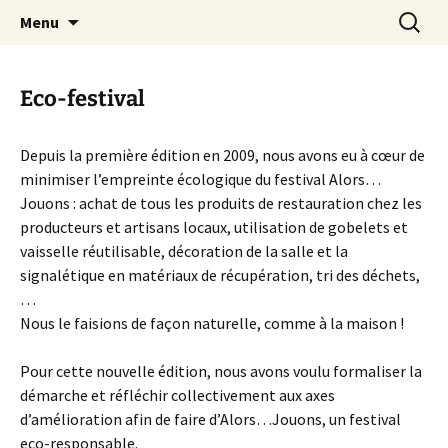
Festival du jeu en Tarn-et-Garonne
Aller
Recherc
Alors…Jouons !
Menu
au
contenu
Eco-festival
Depuis la première édition en 2009, nous avons eu à cœur de
minimiser l’empreinte écologique du festival Alors…
Jouons : achat de tous les produits de restauration chez les
producteurs et artisans locaux, utilisation de gobelets et
vaisselle réutilisable, décoration de la salle et la
signalétique en matériaux de récupération, tri des déchets,
…
Nous le faisions de façon naturelle, comme à la maison !
Pour cette nouvelle édition, nous avons voulu formaliser la
démarche et réfléchir collectivement aux axes
d’amélioration afin de faire d’Alors…Jouons, un festival
eco-responsable.