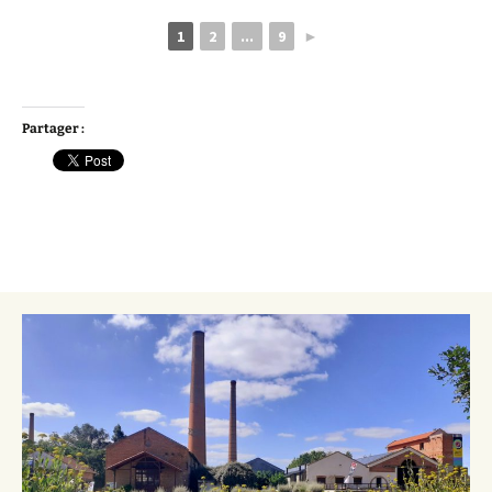
1
2
...
9
►
Partager :