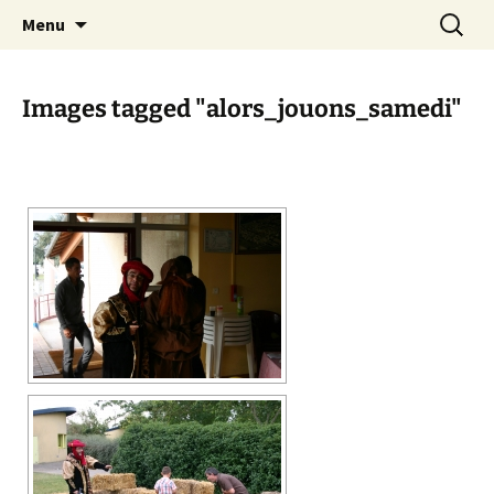
Festival du jeu en Tarn-et-Garonne
Aller
Recherc
Alors…Jouons !
Menu
au
contenu
Images tagged "alors_jouons_samedi"