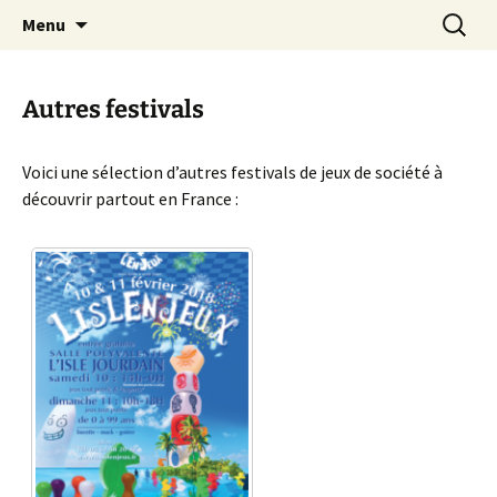
Festival du jeu en Tarn-et-Garonne
Aller
Recherc
Alors…Jouons !
Menu
au
contenu
Autres festivals
Voici une sélection d’autres festivals de jeux de société à
découvrir partout en France :