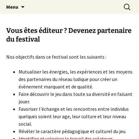
Festival du jeu en Tarn-et-Garonne
Aller
Recherc
Alors…Jouons !
Menu
au
contenu
Vous êtes éditeur ? Devenez partenaire
du festival
Nos objectifs dans ce festival sont les suivants :
Mutualiser les énergies, les expériences et les moyens
des partenaires du réseau ludique pour créer un
évènement marquant et de qualité.
Faire découvrir le jeu dans toute sa diversité en faisant
jouer.
Favoriser l'échange et les rencontres entre individus
quelques soient leur age, leur culture et leur niveau
social.
Révéler le caractère pédagogique et culturel du jeu.
Identifier et valoriser le travail des créateurs.