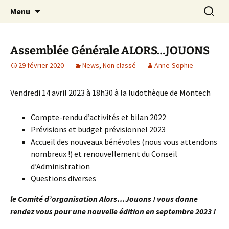
Festival du jeu en Tarn-et-Garonne
Aller
Recherc
Alors…Jouons !
Menu
au
contenu
Assemblée Générale ALORS…JOUONS
29 février 2020
News
,
Non classé
Anne-Sophie
Vendredi 14 avril 2023 à 18h30 à la ludothèque de Montech
Compte-rendu d’activités et bilan 2022
Prévisions et budget prévisionnel 2023
Accueil des nouveaux bénévoles (nous vous attendons
nombreux !) et renouvellement du Conseil
d’Administration
Questions diverses
le Comité d’organisation Alors…Jouons ! vous donne
rendez vous pour une nouvelle édition en septembre 2023 !