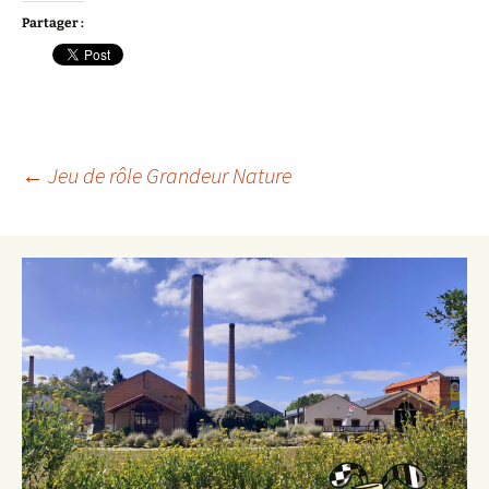
Partager :
Navigation
←
Jeu de rôle Grandeur Nature
des
articles