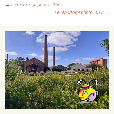
Navigation
←
Le reportage photo 2016
Le reportage photo 2017
→
des
articles