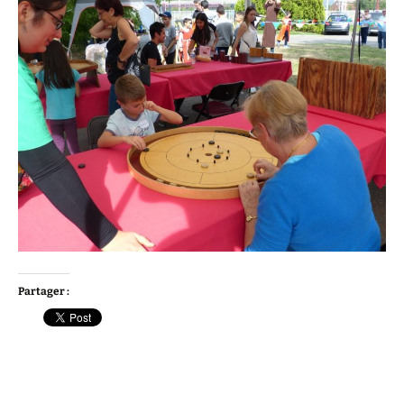
Partager :