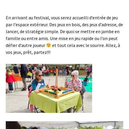
En arrivant au festival, vous serez accueilli d’entrée de jeu
par l’espace extérieur. Des jeux en bois, des jeux d’adresse, de
lancer, de stratégie simple. De quoi se mettre en jambe en
famille ou entre amis. Une mise en jeu rapide ou l’on peut
défier d’autre joueur
et tout cela avec le sourire. Allez, à
vos jeux, prêt, partez!!!