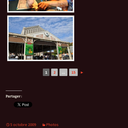
1
2
...
15
►
Partager :
5 octobre 2009
Photos