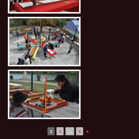
1
2
...
6
►