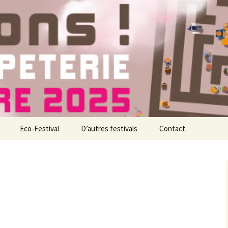
nne
ons !
Eco-Festival
D’autres festivals
Contact
l
nts
es organisateurs
es associations
artenaires
evenez bénévole !
e festival, c’est quoi ?
ous êtes éditeur ?