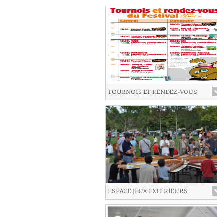
D
f
D
L
V
p
f
TOURNOIS ET RENDEZ-VOUS
V
a
a
ESPACE JEUX EXTERIEURS