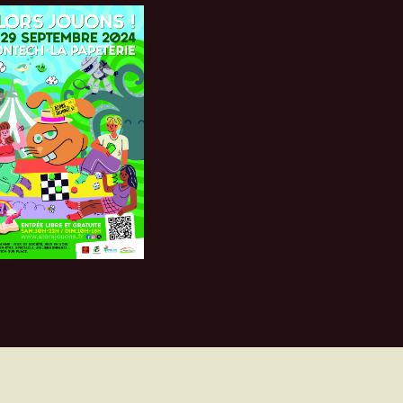
ac
us
 à
rs