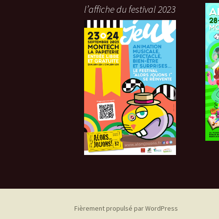
l’affiche du festival 2023
Spécialement pour le festival M
FERGUS pose ses arènes où vo
pourrez mesurer votre habileté
l'épée et croiser des guerrie
légendaires.
Plus
Fièrement propulsé par WordPress