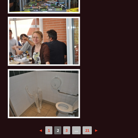
◄
1
2
3
...
21
►