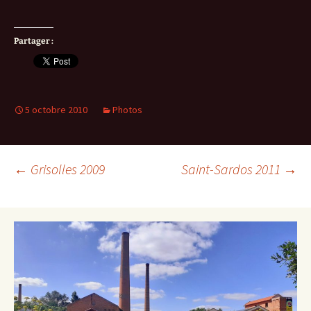
Partager :
5 octobre 2010
Photos
Navigation
←
Grisolles 2009
Saint-Sardos 2011
→
des
articles