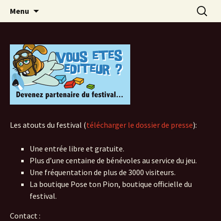
Festival du jeu en Tarn-et-Garonne
Aller
Recherc
Alors…Jouons !
Menu
au
contenu
Les atouts du festival (
télécharger le dossier de presse
):
Une entrée libre et gratuite.
Plus d’une centaine de bénévoles au service du jeu.
Une fréquentation de plus de 3000 visiteurs.
La boutique Pose ton Pion, boutique officielle du
festival.
Contact :