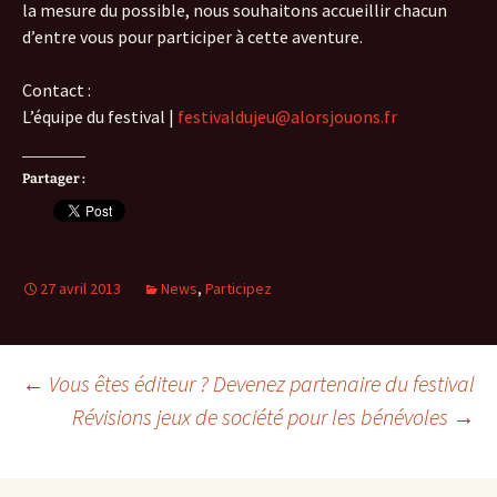
la mesure du possible, nous souhaitons accueillir chacun
d’entre vous pour participer à cette aventure.
Contact :
L’équipe du festival |
festivaldujeu@alorsjouons.fr
Partager :
27 avril 2013
News
,
Participez
Navigation
←
Vous êtes éditeur ? Devenez partenaire du festival
Révisions jeux de société pour les bénévoles
→
des