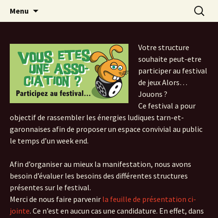
Festival du jeu en Tarn-et-Garonne
Aller
Recherc
Alors…Jouons !
Menu
au
contenu
Votre structure
souhaite peut-etre
participer au festival
de jeux Alors…
Jouons ?
Ce festival a pour
objectif de rassembler les énergies ludiques tarn-et-
garonnaises afin de proposer un espace convivial au public
le temps d’un week end.
Afin d’organiser au mieux la manifestation, nous avons
besoin d’évaluer les besoins des différentes structures
présentes sur le festival.
Merci de nous faire parvenir
la feuille de présentation ci-
jointe
. Ce n’est en aucun cas une candidature. En effet, dans