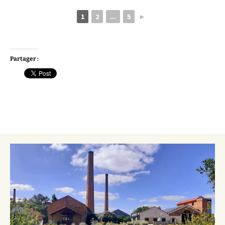
1
2
...
5
►
Partager :