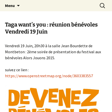
Festival du jeu en Tarn-et-Garonne
Aller
Recherc
Alors…Jouons !
Menu
au
contenu
Taga want’s you : réunion bénévoles
Vendredi 19 Juin
Vendredi 19 Juin, 20h30 à la salle Jean Bourdette de
Montbeton : 2ème soirée de présentation du festival aux
bénévoles Alors Jouons 2015.
suivez ce lien :
https://www.openstreetmap.org/node/3603383557