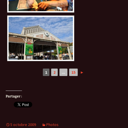
1
2
...
15
►
Partager :
5 octobre 2009
Photos