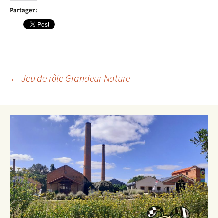
Partager :
Navigation
←
Jeu de rôle Grandeur Nature
des
articles