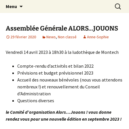
Festival du jeu en Tarn-et-Garonne
Aller
Recherc
Alors…Jouons !
Menu
au
contenu
Assemblée Générale ALORS…JOUONS
29 février 2020
News
,
Non classé
Anne-Sophie
Vendredi 14 avril 2023 à 18h30 à la ludothèque de Montech
Compte-rendu d’activités et bilan 2022
Prévisions et budget prévisionnel 2023
Accueil des nouveaux bénévoles (nous vous attendons
nombreux !) et renouvellement du Conseil
d’Administration
Questions diverses
le Comité d’organisation Alors…Jouons ! vous donne
rendez vous pour une nouvelle édition en septembre 2023 !