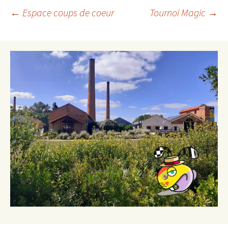
Navigation
←
Espace coups de coeur
Tournoi Magic
→
des
articles