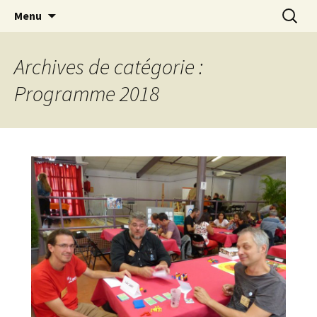
Festival du jeu en Tarn-et-Garonne
Aller
Recherc
Alors…Jouons !
Menu
au
contenu
Archives de catégorie :
Programme 2018