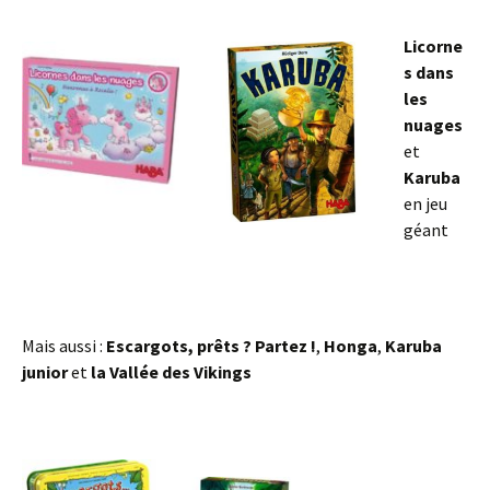
Licorne
s dans
les
nuages
et
Karuba
en jeu
géant
Mais aussi :
Escargots, prêts ? Partez !
,
Honga
,
Karuba
junior
et
la Vallée des Vikings