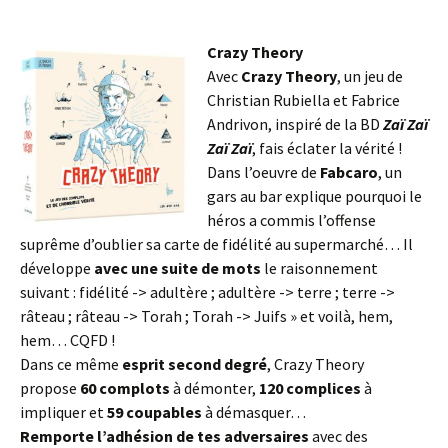
Crazy Theory
Avec
Crazy Theory
, un jeu de
Christian Rubiella et Fabrice
Andrivon, inspiré de la BD
Zaï Zaï
Zaï Zaï
, fais éclater la vérité !
Dans l’oeuvre de
Fabcaro
, un
gars au bar explique pourquoi le
héros a commis l’offense
suprême d’oublier sa carte de fidélité au supermarché… Il
développe
avec une suite de mots
le raisonnement
suivant : fidélité -> adultère ; adultère -> terre ; terre ->
râteau ; râteau -> Torah ; Torah -> Juifs » et voilà, hem,
hem… CQFD !
Dans ce même
esprit second degré
, Crazy Theory
propose
60 complots
à démonter,
120 complices
à
impliquer et
59 coupables
à démasquer…
Remporte l’adhésion de tes adversaires
avec des