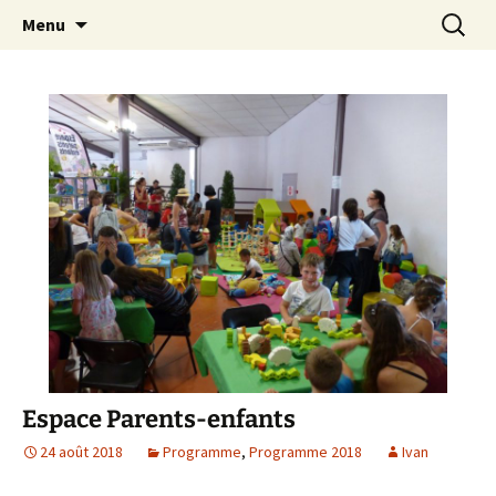
Festival du jeu en Tarn-et-Garonne
Aller
Recherc
Alors…Jouons !
Menu
au
contenu
Espace Parents-enfants
24 août 2018
Programme
,
Programme 2018
Ivan