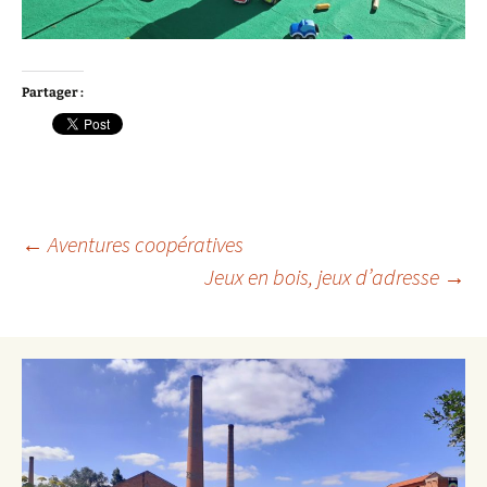
Partager :
Navigation
←
Aventures coopératives
Jeux en bois, jeux d’adresse
→
des
articles